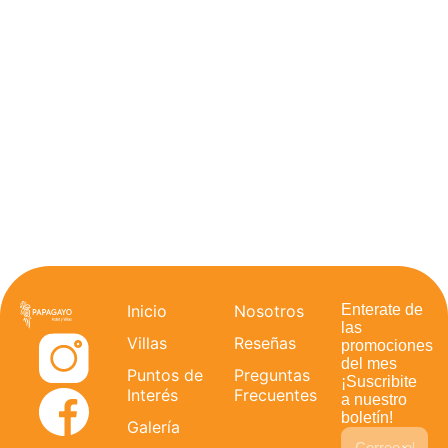
Inicio
Nosotros
Enterate de
las
Villas
Reseñas
promociones
del mes
Puntos de
Preguntas
¡Suscribite
Interés
Frecuentes
a nuestro
boletín!
Galería