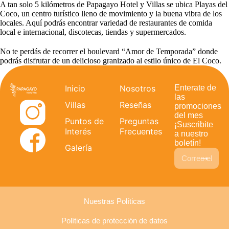
A tan solo 5 kilómetros de Papagayo Hotel y Villas se ubica Playas del
Coco, un centro turístico lleno de movimiento y la buena vibra de los
locales. Aquí podrás encontrar variedad de restaurantes de comida
local e internacional, discotecas, tiendas y supermercados.
No te perdás de recorrer el boulevard “Amor de Temporada” donde
podrás disfrutar de un delicioso granizado al estilo único de El Coco.
Inicio
Nosotros
Enterate de
las
Villas
Reseñas
promociones
del mes
Puntos de
Preguntas
¡Suscribite
Interés
Frecuentes
a nuestro
boletín!
Galería
Nuestras Políticas
Políticas de protección de datos